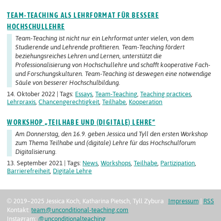
TEAM-TEACHING ALS LEHRFORMAT FÜR BESSERE
HOCHSCHULLEHRE
Team-Teaching ist nicht nur ein Lehrformat unter vielen, von dem
Studierende und Lehrende profitieren. Team-Teaching fördert
beziehungsreiches Lehren und Lernen, unterstützt die
Professionalisierung von Hochschullehre und schafft kooperative Fach-
und Forschungskulturen. Team-Teaching ist deswegen eine notwendige
Säule von besserer Hochschulbildung.
14. Oktober 2022 | Tags:
Essays
,
Team-Teaching
,
Teaching practices
,
Lehrpraxis
,
Chancengerechtigkeit
,
Teilhabe
,
Kooperation
WORKSHOP „TEILHABE UND (DIGITALE) LEHRE“
Am Donnerstag, den 16.9. geben Jessica und Tyll den ersten Workshop
zum Thema Teilhabe und (digitale) Lehre für das Hochschulforum
Digitalisierung.
13. September 2021 | Tags:
News
,
Workshops
,
Teilhabe
,
Partizipation
,
Barrierefreiheit
,
Digitale Lehre
© 2019–2025 Jessica Koch, Katharina Pietsch, Tyll Zybura
Impressum
|
RSS
Kontakt:
team@unconditional-teaching.com
Instagram:
@unconditionalteaching