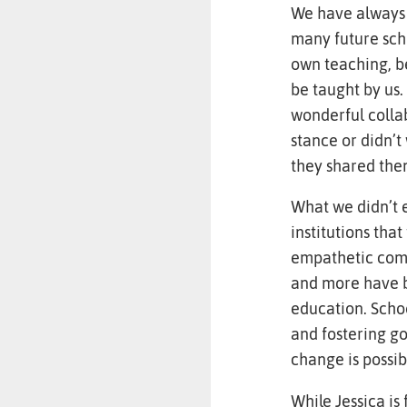
We have always r
many future scho
own teaching, b
be taught by us
wonderful collab
stance or didn’t
they shared the
What we didn’t 
institutions tha
empathetic comm
and more have be
education. Scho
and fostering go
change is possib
While Jessica is