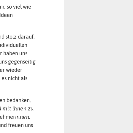
d so viel wie
 Ideen
nd stolz darauf,
ndividuellen
ir haben uns
uns gegenseitig
er wieder
es nicht als
den bedanken,
d mit ihnen zu
lnehmer
innen,
und freuen uns