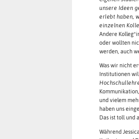
unsere Ideen ge
erlebt haben, w
einzelnen Koll
Andere Kolleg*i
oder wollten nic
werden, auch wenn
Was wir nicht e
Institutionen w
Hochschullehr
Kommunikation, 
und vielem mehr
haben uns eing
Das ist toll un
Während Jessica 