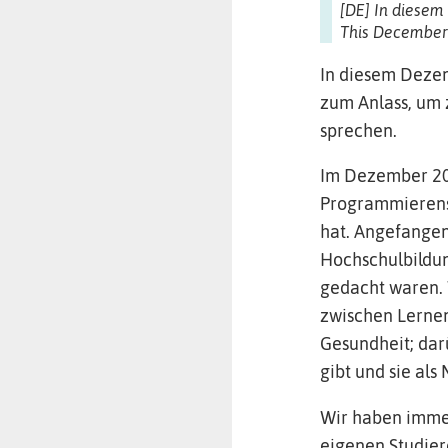
[DE] In diesem
This December 
In diesem Dezem
zum Anlass, um 
sprechen.
Im Dezember 20
Programmierens o
hat. Angefangen
Hochschulbildun
gedacht waren.
zwischen Lernen
Gesundheit; dar
gibt und sie als
Wir haben immer
eigenen Studier