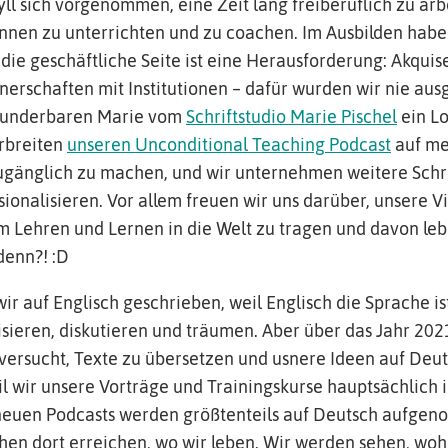
yll sich vorgenommen, eine Zeit lang freiberuflich zu ar
nnen zu unterrichten und zu coachen. Im Ausbilden haben
die geschäftliche Seite ist eine Herausforderung: Akquis
erschaften mit Institutionen – dafür wurden wir nie ausg
wunderbaren Marie vom
Schriftstudio Marie Pischel
ein Lo
rbreiten
unseren Unconditional Teaching Podcast
auf me
ugänglich zu machen, und wir unternehmen weitere Schr
sionalisieren. Vor allem freuen wir uns darüber, unsere V
 Lehren und Lernen in die Welt zu tragen und davon le
 denn?! :D
r auf Englisch geschrieben, weil Englisch die Sprache ist
isieren, diskutieren und träumen. Aber über das Jahr 202
ersucht, Texte zu übersetzen und usnere Ideen auf Deut
il wir unsere Vorträge und Trainingskurse hauptsächlich 
neuen Podcasts werden größtenteils auf Deutsch aufge
en dort erreichen, wo wir leben. Wir werden sehen, wohi