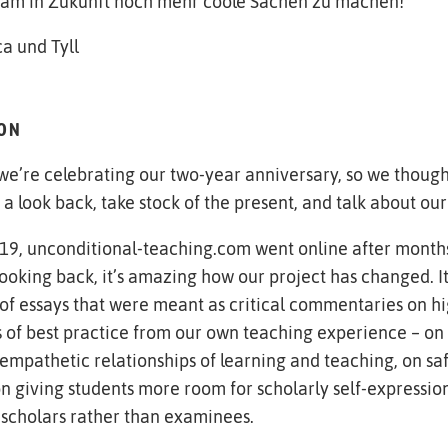
sam in Zukunft noch mehr coole Sachen zu machen!
ca und Tyll
ION
e’re celebrating our two-year anniversary, so we though
a look back, take stock of the present, and talk about our 
9, unconditional-teaching.com went online after months
king back, it’s amazing how our project has changed. It 
 of essays that were meant as critical commentaries on h
 of best practice from our own teaching experience – on 
mpathetic relationships of learning and teaching, on s
n giving students more room for scholarly self-expressio
 scholars rather than examinees.