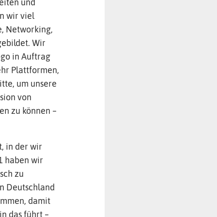
beiten und
 wir viel
e, Networking,
ebildet. Wir
go in Auftrag
hr Plattformen,
itte, um unsere
ision von
ben zu können –
, in der wir
1 haben wir
sch zu
in Deutschland
nommen, damit
n das führt –