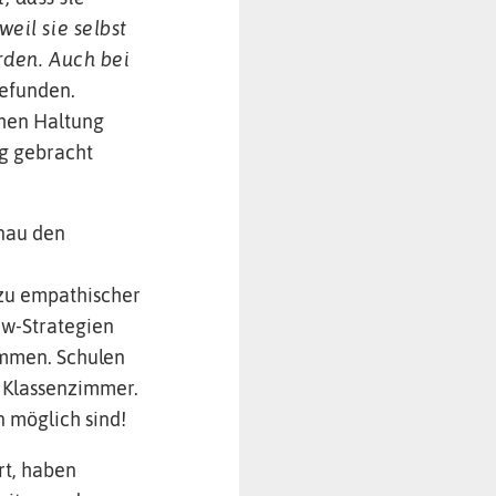
eil sie selbst
rden. Auch bei
efunden.
chen Haltung
ng gebracht
enau den
u
 zu empathischer
ew-Strategien
ommen. Schulen
 Klassenzimmer.
n möglich sind!
rt, haben