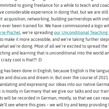
ommitted to going freelance for a while to teach and coa
e considerable experience in doing that, but we are still
it: acquisition, networking, building partnerships with insti
 ever been trained for. We have commissioned a logo wi
rie Pischel
, we’re spreading
our Unconditional Teaching
o make it more accessible, and we’re taking further steps
what we’re doing. Most of all we’re excited to spread the 
aching and learning that is unconditional into the world a
 crazy cool is that?! :D
ing has been done in English, because English is the lang
ize and discuss and dream in. But over the course of 202
translating and expressing our ideas into our native Ger
 is mostly in Germany that we give our talks and our trai
s will be recorded in German, mostly, so that we can re
e’ll see where this goes – we will try and keep providing 