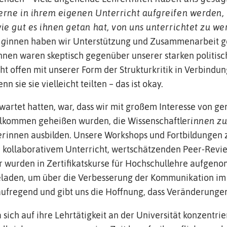
rne in ihrem eigenen Unterricht aufgreifen werden, w
ie gut es ihnen getan hat, von uns unterrichtet zu we
eg
innen haben wir Unterstützung und Zusammenarbeit g
nnen waren skeptisch gegenüber unserer starken politis
ht offen mit unserer Form der Strukturkritik in Verbindu
 sie sie vielleicht teilten – das ist okay.
rwartet hatten, war, dass wir mit großem Interesse von g
illkommen geheißen wurden, die Wissenschaftler
innen z
er
innen ausbilden. Unsere Workshops und Fortbildungen
kollaborativem Unterricht, wertschätzenden Peer-Revi
 wurden in Zertifikatskurse für Hochschullehre aufgen
eladen, um über die Verbesserung der Kommunikation im
d aufregend und gibt uns die Hoffnung, dass Veränderunge
sich auf ihre Lehrtätigkeit an der Universität konzentrie