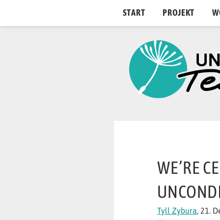
START
PROJEKT
W
WE’RE C
UNCONDI
Tyll Zybura
, 21. 