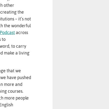
ch other
 creating the
tutions – it’s not
th the wonderful
 Podcast
across
 to
word, to carry
nd make a living
uage that we
1 we have pushed
man more and
ning courses.
ach more people
English