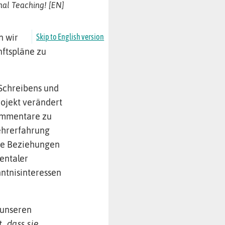
nal Teaching! [EN]
Skip to English version
n wir
nftspläne zu
Schreibens und
rojekt verändert
Kommentare zu
Lehrerfahrung
me Beziehungen
entaler
ntnisinteressen
 unseren
, dass sie