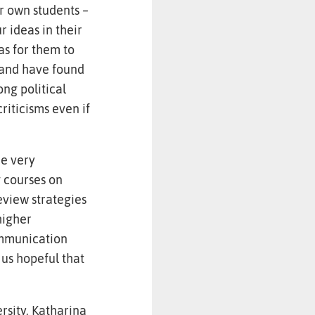
r own students –
r ideas in their
s for them to
 and have found
ng political
riticisms even if
he very
g courses on
view strategies
higher
ommunication
 us hopeful that
rsity, Katharina