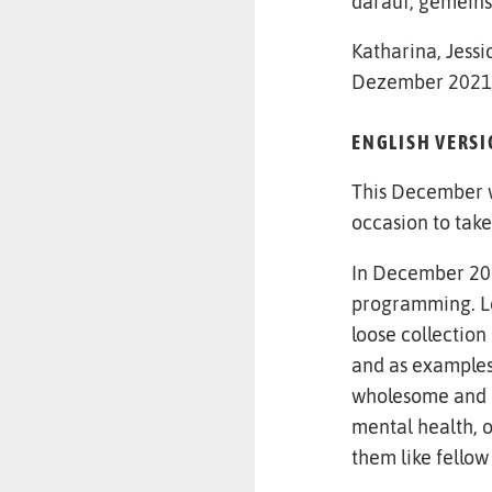
darauf, gemein
Katharina, Jessi
Dezember 2021
ENGLISH VERS
This December w
occasion to take 
In December 201
programming. Loo
loose collection
and as examples
wholesome and e
mental health, o
them like fellow