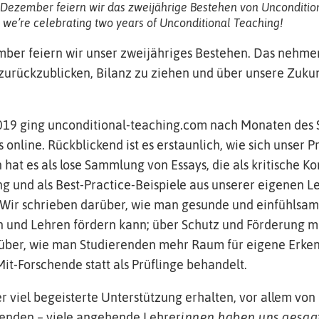
 Dezember feiern wir das zweijährige Bestehen von Unconditio
we’re celebrating two years of Unconditional Teaching!
ber feiern wir unser zweijähriges Bestehen. Das nehme
zurückzublicken, Bilanz zu ziehen und über unsere Zuku
19 ging unconditional-teaching.com nach Monaten des 
nline. Rückblickend ist es erstaunlich, wie sich unser P
 hat es als lose Sammlung von Essays, die als kritische 
g und als Best-Practice-Beispiele aus unserer eigenen 
 Wir schrieben darüber, wie man gesunde und einfühlsa
 und Lehren fördern kann; über Schutz und Förderung m
über, wie man Studierenden mehr Raum für eigene Erken
 Mit-Forschende statt als Prüflinge behandelt.
 viel begeisterte Unterstützung erhalten, vor allem von
enden – viele angehende Lehrer
innen haben uns gesagt